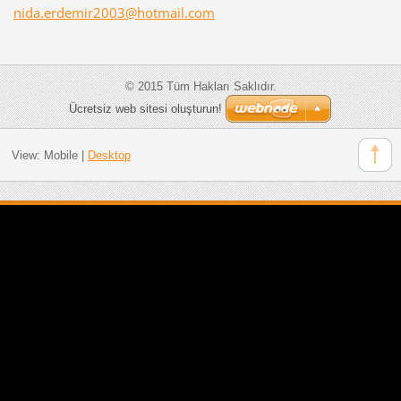
nida.erd
emir2003
@hotmail
.com
© 2015 Tüm Hakları Saklıdır.
Ücretsiz web sitesi oluşturun!
View:
Mobile
|
Desktop