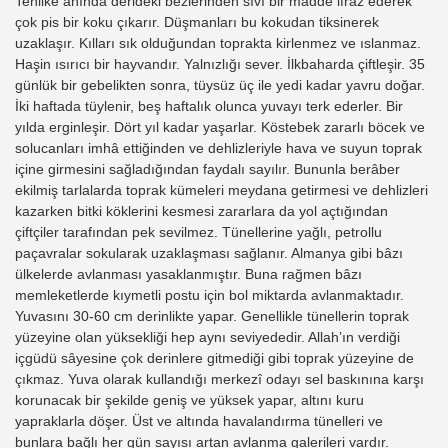
Tehlike anında derideki bezlerinden sıvı bir madde ifraz ederek
çok pis bir koku çıkarır. Düşmanları bu kokudan tiksinerek
uzaklaşır. Kılları sık olduğundan toprakta kirlenmez ve ıslanmaz.
Haşin ısırıcı bir hayvandır. Yalnızlığı sever. İlkbaharda çiftleşir. 35
günlük bir gebelikten sonra, tüysüz üç ile yedi kadar yavru doğar.
İki haftada tüylenir, beş haftalık olunca yuvayı terk ederler. Bir
yılda erginleşir. Dört yıl kadar yaşarlar. Köstebek zararlı böcek ve
solucanları imhâ ettiğinden ve dehlizleriyle hava ve suyun toprak
içine girmesini sağladığından faydalı sayılır. Bununla berâber
ekilmiş tarlalarda toprak kümeleri meydana getirmesi ve dehlizleri
kazarken bitki köklerini kesmesi zararlara da yol açtığından
çiftçiler tarafından pek sevilmez. Tünellerine yağlı, petrollu
paçavralar sokularak uzaklaşması sağlanır. Almanya gibi bâzı
ülkelerde avlanması yasaklanmıştır. Buna rağmen bâzı
memleketlerde kıymetli postu için bol miktarda avlanmaktadır.
Yuvasını 30-60 cm derinlikte yapar. Genellikle tünellerin toprak
yüzeyine olan yüksekliği hep aynı seviyededir. Allah’ın verdiği
içgüdü sâyesine çok derinlere gitmediği gibi toprak yüzeyine de
çıkmaz. Yuva olarak kullandığı merkezî odayı sel baskınına karşı
korunacak bir şekilde geniş ve yüksek yapar, altını kuru
yapraklarla döşer. Üst ve altında havalandırma tünelleri ve
bunlara bağlı her gün sayısı artan avlanma galerileri vardır.