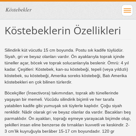
Köstebekler
Köstebeklerin Özellikleri
Silindirik küt vücutlu 15 cm boyunda. Postu sık kadife tüylüdür.
Siyah, gri ve beyaz olanları vardır. Ön ayaklarıyla toprak içinde
tüneller açar, böcek ve toprak solucanlarıyla beslenir. Ömrü: 4 yıl
kadar. Çeşitleri: Köstebek, kan-su köstebeği, tepeli (veya yıldızlı)
köstebek, su köstebeği, Amerika soreks köstebeği, Batı Amerika
köstebekleri en çok bilinen türlerdir.
Böcekçiller (İnsectivora) takımından, toprak altı tünellerinde
yaşayan bir memeli. Vücûdu silindirik biçimli ve her tarafa
yatabilen kadife gibi yumuşak sık tüylerle kaplıdır. Çoğu siyah
renklidir. Nâdir olarak gri ve beyaz olanlar da vardır. Bacakları beş
parmaklıdır. Ön ayakları, toprağı eşmeye yarayacak biçimde olup,
şekilleri insan eline benzerse de tırnakları kuvvetli ve keskindir. 2-
3 cm’lik kuyruğuyla berâber 15-17 cm boyundadır. 120 gr