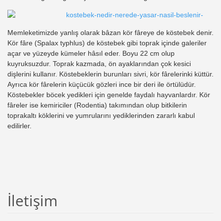
Memleketimizde yanlış olarak bâzan kör fâreye de köstebek denir.
Kör fâre (Spalax typhlus) de köstebek gibi toprak içinde galeriler
açar ve yüzeyde kümeler hâsıl eder. Boyu 22 cm olup
kuyruksuzdur. Toprak kazmada, ön ayaklarından çok kesici
dişlerini kullanır. Köstebeklerin burunları sivri, kör fârelerinki küttür.
Ayrıca kör fârelerin küçücük gözleri ince bir deri ile örtülüdür.
Köstebekler böcek yedikleri için genelde faydalı hayvanlardır. Kör
fâreler ise kemiriciler (Rodentia) takımından olup bitkilerin
toprakaltı köklerini ve yumrularını yediklerinden zararlı kabul
edilirler.
İletişim