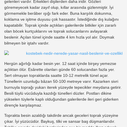
gelenleri vardır. Erkekleri dişilerden daha iridir. Gözleri
göremeyecek kadar zayıf olup, kıllar arasında gizlenmiştir. İyi
görmemekle berâber ışığı fark eder. Buna karşılık dokunma,
koklama ve işitme duyusu çok hassastır. İstediğinde dış kulağını
kapatabilir. Toprak içinde açtıkları galerilerde bitkiler için zararlı
olan böcek kurtçuklarını ve toprak solucanlarını avlayarak
beslenir. Açılan tünel içinde saatte 4 km hızla yol alır. Doymak
bilmeyen bir iştahı vardır.
Hergün ağırlığı kadar besin yer. 12 saat içinde birşey yemezse
açlıktan ölür. Esârette olanları günde 60 solucandan fazla yer.
Sert olmayan topraklarda saatte 10-12 metrelik tünel açar.
Tünellerin uzunluğu bâzan 50-100 metreye varır. Kazarken sivri
burnuyla toprağı yukarı iterek yüzeyde tepecikler meydana getirir.
Besili tüylü vücûduyla kazdığı tünelleri düzler. Postları dikine
yükselen tüylerle kaplı olduğundan galerilerde ileri geri giderken
dirençle karşılaşmaz.
Toprakta besin azaldığı takdirde ancak geceleri toprak yüzeyine
çıkar. İyi yüzücüdür. Baykuş, tilki ve sansar baş düşmanlarıdır.