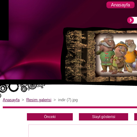
Anasayfa
Anasayfa
>
Resim galerisi
>
indir (7).jpg
Önceki
Slayt gösterisi