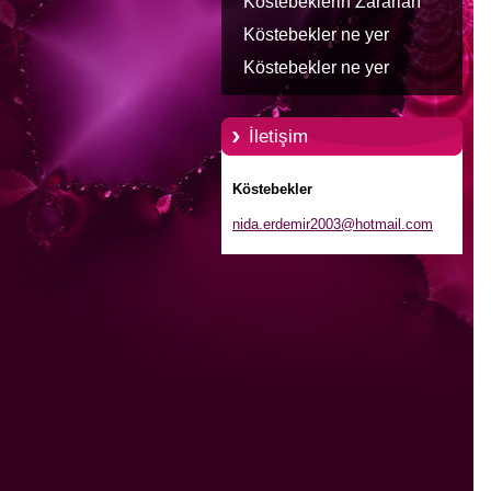
Köstebeklerin Zararları
Köstebekler ne yer
Köstebekler ne yer
İletişim
Köstebekler
nida.erd
emir2003
@hotmail
.com